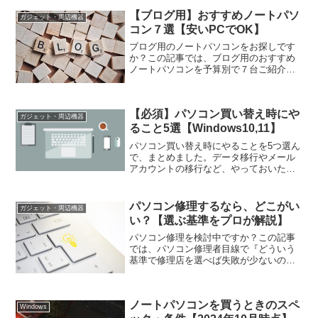
【ブログ用】おすすめノートパソ
ガジェット・周辺機器
コン７選【安いPCでOK】
ブログ用のノートパソコンをお探しです
か？この記事では、ブログ用のおすすめ
ノートパソコンを予算別で７台ご紹介を
しています。安いパソコンでOKですが、
注意点がありますので、パソコン選びで
失敗したくない方は必見です。
【必須】パソコン買い替え時にや
ガジェット・周辺機器
ること5選【Windows10,11】
パソコン買い替え時にやることを5つ選ん
で、まとめました。データ移行やメール
アカウントの移行など、やっておいたほ
うが良いことばかりです。忘れているこ
とがあるかも知れませんので、この記事
で一度確認してみましょう。
パソコン修理するなら、どこがい
ガジェット・周辺機器
い？【選ぶ基準をプロが解説】
パソコン修理を検討中ですか？この記事
では、パソコン修理者目線で『どういう
基準で修理店を選べば失敗が少ないの
か』について解説しています。基準を3つ
ご紹介していますので、ぜひパソコン修
理店を選ぶ際の参考にしてください。
ノートパソコンを買うときのスペ
Windows