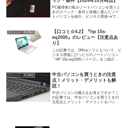
ック・条件【2024年10月時点】
PC修理者の私がノートパソコンを買うと
きのスペック・条件と候補に選んだノー
トパソコンを紹介。ビジネス用途+αで探
している場合は、1つの目安となるはずで
す。ぜひ参考にしてください。
【口コミ☆4.2】『hp 15s-
ガジェット・周辺機器
eq2000』のレビュー【注意点あ
り】
この記事では、Officeソフトもついて、ビ
ジネス用途にぴったりのノートパソコン
『HP 15s-eq2000シリーズ』をご紹介し
ています。非常にコスパの良い1台ですの
で、仕事用のパソコンをお探しの方は、
ぜひご覧ください。
中古パソコンを買うときの注意
ガジェット・周辺機器
点！メリット・デメリットも解
説！
中古パソコンの購入をお考えですか？こ
の記事では、中古パソコンを買うときの
注意点とメリット・デメリットをパソコ
ン修理者の目線で解説しています。中古
パソコンを買う前にご覧ください。