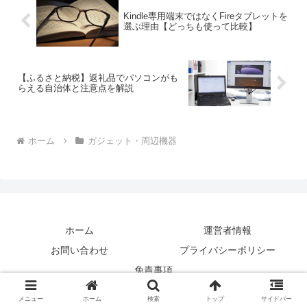
Kindle専用端末ではなくFireタブレットを
選ぶ理由【どっちも使って比較】
【ふるさと納税】返礼品でパソコンがも
らえる自治体と注意点を解説
ホーム
ガジェット・周辺機器
ホーム
運営者情報
お問い合わせ
プライバシーポリシー
免責事項
Copyright © 2020 PCブログ All Rights Reserved.
メニュー
ホーム
検索
トップ
サイドバー