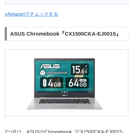
»Amazonでチェックする
ASUS Chromebook『CX1500CKA-EJ0015』
2つ目は、ASUSのChromebook『CX1500CKA-EJ0015』