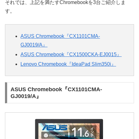
それでは、上記を満たすChromebookを3台ご紹介しま
す。
ASUS Chromebook『CX1101CMA-
GJ0019/A』
ASUS Chromebook『CX1500CKA-EJ0015』
Lenovo Chromebook『IdeaPad Slim350i』
ASUS Chromebook『CX1101CMA-
GJ0019/A』