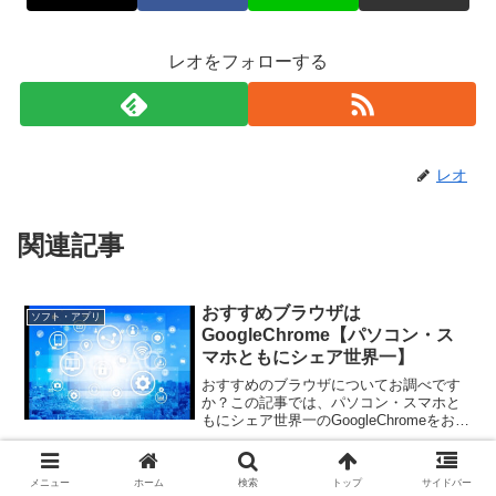
レオをフォローする
レオ
関連記事
おすすめブラウザは
ソフト・アプリ
GoogleChrome【パソコン・ス
マホともにシェア世界一】
おすすめのブラウザについてお調べです
か？この記事では、パソコン・スマホと
もにシェア世界一のGoogleChromeをおす
すめする理由を解説しています。どのブ
ラウザにしようか迷っている方は、必見
です。
【Send to Kindleの使い方】ウェ
ソフト・アプリ
メニュー
ホーム
検索
トップ
サイドバー