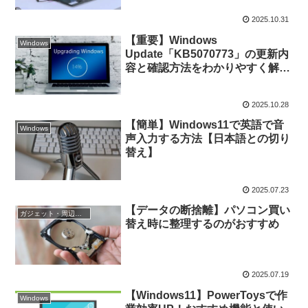
2025.10.31
【重要】Windows
Windows
Update「KB5070773」の更新内
容と確認方法をわかりやすく解説
【Windows11】
2025.10.28
【簡単】Windows11で英語で音
Windows
声入力する方法【日本語との切り
替え】
2025.07.23
【データの断捨離】パソコン買い
ガジェット・周辺機器
替え時に整理するのがおすすめ
2025.07.19
【Windows11】PowerToysで作
Windows