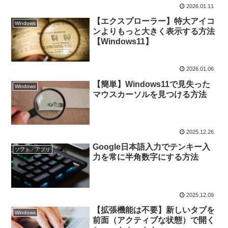
2026.01.11
【エクスプローラー】特大アイコ
Windows
ンよりもっと大きく表示する方法
【Windows11】
2026.01.06
【簡単】Windows11で見失った
Windows
マウスカーソルを見つける方法
2025.12.26
Google日本語入力でテンキー入
ソフト・アプリ
力を常に半角数字にする方法
2025.12.09
【拡張機能は不要】新しいタブを
Windows
前面（アクティブな状態）で開く